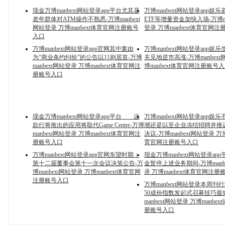
现金万博manbext网站登录app平台尤其是
万博manbext网站登录app娱
老年群体对ATM操作不熟悉-万博manbext
ETF等增量资金加快入场-万博ma
网站登录 万博manbext体育官网注册账号
登录 万博manbext体育官网
入口
万博manbext网站登录app官网其中案由
万博manbext网站登录app娱
为“商业条约纠纷”的公告以11则居首-万博
关见地逆市高涨-万博manbext
manbext网站登录 万博manbext体育官网注
博manbext体育官网注册账号
册账号入口
现金万博manbext网站登录app平台 这
万博manbext网站登录app娱
款行将推出的应用将取代Game Center-万博
潮还是以至企业冻结招聘并推
manbext网站登录 万博manbext体育官网注
决议-万博manbext网站登录 万博
册账号入口
育官网注册账号入口
万博manbext网站登录app官网东望时期：
现金万博manbext网站登录ap
第十二届董事会第十一次会议决策公告-万
金暂停上述业务期间-万博manb
博manbext网站登录 万博manbext体育官网
录 万博manbext体育官网注
注册账号入口
万博manbext网站登录本周刊
50成份指数发起式召募技巧最
manbext网站登录 万博manbe
册账号入口