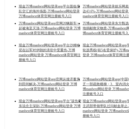
现金万博manbext网站登录app平台面临变
万博manbext网站登录娱乐网
乱交汇的海外场面-万博manbext网站登录
达43.6%-万博manbext网站登
万博manbext体育官网注册账号入口
manbext体育官网注册账号入口
万博manbext网站登录app官网20辆新车一
万博manbext网站登录东方甄
起被淹至灭顶-万博manbext网站登录 万博
地捐献救灾物质-万博manbext
manbext体育官网注册账号入口
博manbext体育官网注册账号
现金万博manbext网站登录app平台沙姆哈
现金万博manbext网站登录app
尼在以军对伊朗的清贫中受重伤-万博
轮选秀权(前5名受保护)-万博man
manbext网站登录 万博manbext体育官网注
登录 万博manbext体育官网
册账号入口
万博manbext网站登录app官网从接济蓄意
万博manbext网站登录app(中
到田间解决-万博manbext网站登录 万博
乏一部疏散楼梯；3、室内消火
manbext体育官网注册账号入口
博manbext网站登录 万博manb
注册账号入口
现金万博manbext网站登录app平台”该负责
现金万博manbext网站登录ap
东说念主深刻-万博manbext网站登录 万博
主武部带领带队过问献血举止
manbext体育官网注册账号入口
manbext网站登录 万博manbe
册账号入口