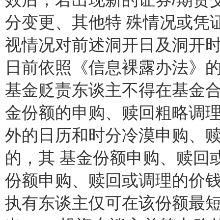
分变更、其他特 殊情况或凭
视情况对前述洞开日及洞开时
日前依照《信息裸露办法》
基金贬责东谈主不得在基金
金份额的申购、赎回粗略调理
外的日历和时分冷漠申购、
的，其 基金份额申购、赎回
份额申购、赎回或调理的价钱
执有东谈主仅可在该份额最