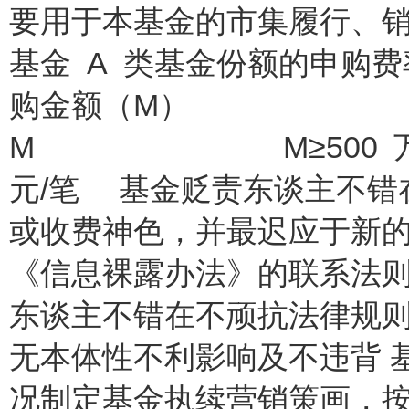
要用于本基金的市集履行、
基金 A 类基金份额
购金额（M
M M≥500 万
元/笔 基金贬责东谈主不错
或收费神色，并最迟应于新的
《信息裸露办法》的联系法
东谈主不错在不顽抗法律规
无本体性不利影响及不违背 
况制定基金执续营销策画，