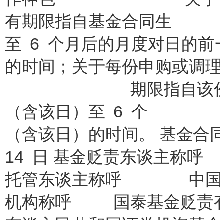
有期限指自基金合同
至 6 个月后的月
的时间；关于每份申购或调
期限指自该份申购或
（含该日）至 6 个
（含该日）的时间。 基金合
14 日 基金贬责东谈主
托管东谈主称呼 中国银
机构称呼 国泰基