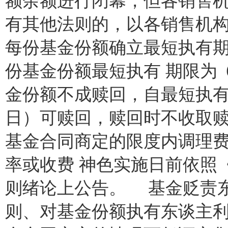
额余额进行闭幕，但各销售机
有其他法则的，以各销售机
每份基金份额确立最短执有
份基金份额最短执有 期限为
金份额不成赎回，自最短执有
日）可赎回，赎回时不收取
基金合同商定的限度内调理
率或收费 神色实施日前依照
则绪论上公告。 基金贬责
则、对基金份额执有东谈主利