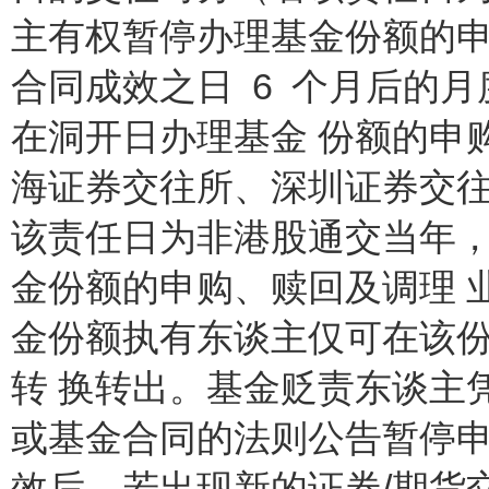
主有权暂停办理基金份额的
合同成效之日 6 个月后的
在洞开日办理基金 份额的申
海证券交往所、深圳证券交往
该责任日为非港股通交当年
金份额的申购、赎回及调理 
金份额执有东谈主仅可在该
转 换转出。基金贬责东谈主
或基金合同的法则公告暂停申
效后，若出现新的证券/期货