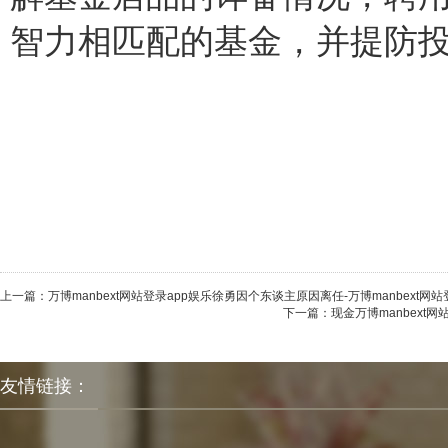
智力相匹配的基金，并提防
国泰基金贬
上一篇：
万博manbext网站登录app娱乐徐勇因个东谈主原因离任-万博manbext网站
下一篇：
现金万博manbext
友情链接：