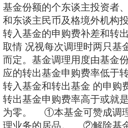
基金份额的个东谈主投资者
和东谈主民币及格境外机构投
转入基金的申购费补差和转
取情 况视每次调理时两只基
而定。基金调理用度由基金份
应的转出基金申购费率低于
转入基金和转出基金 的申购
转出基金申购费率高于或就是
为零。 ①本基金可赞成调
理业务的居品。 ②解除基