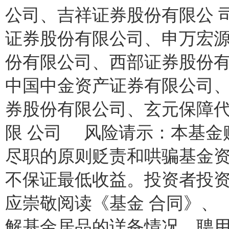
公司、吉祥证券股份有限公 
证券股份有限公司、申万宏
份有限公司、西部证券股份
中国中金资产证券有限公司、
券股份有限公司、玄元保障
限 公司 风险请示：本基金
尽职的原则贬责和哄骗基金资
不保证最低收益。投资者投
应崇敬阅读《基金 合同》
解基金居品的详备情况，聘用