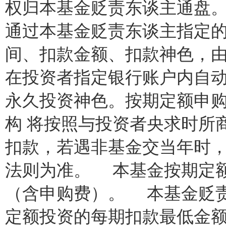
权归本基金贬责东谈主通盘。
通过本基金贬责东谈主指定
间、扣款金额、扣款神色，
在投资者指定银行账户内自动
永久投资神色。按期定额申
构 将按照与投资者央求时所
扣款，若遇非基金交当年时，
法则为准。 本基金按期定额投
（含申购费）。 本基金贬
定额投资的每期扣款最低金额为