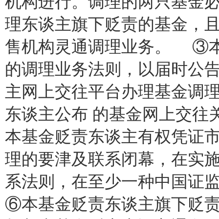
机构进行。调理的两只基金
理东谈主旗下贬责的基金，
售机构灵通调理业务。 ③
的调理业务法则，以届时公
主网上交往平台办理基金调
东谈主公布 的基金网上交往
本基金贬责东谈主有权凭证
理的要津及联系闭幕，在实施
系法则，在至少一种中国证
⑥本基金贬责东谈主旗下贬