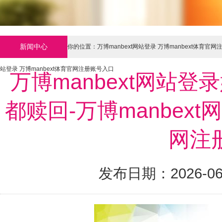
新闻中心
你的位置：
万博manbext网站登录 万博manbext体育官
站登录 万博manbext体育官网注册账号入口
万博manbext网站
都赎回-万博manbext
网注
发布日期：2026-06